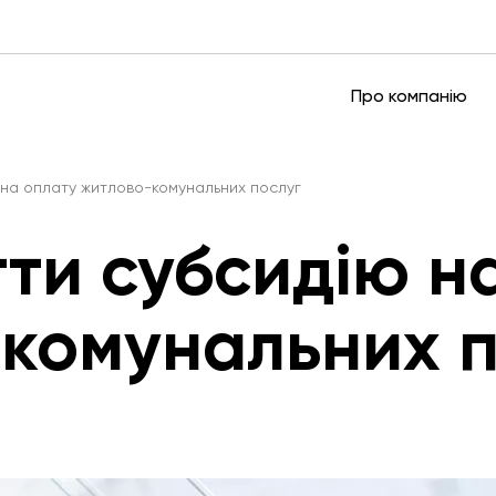
Про компанію
 на оплату житлово-комунальних послуг
гти субсидію н
комунальних п