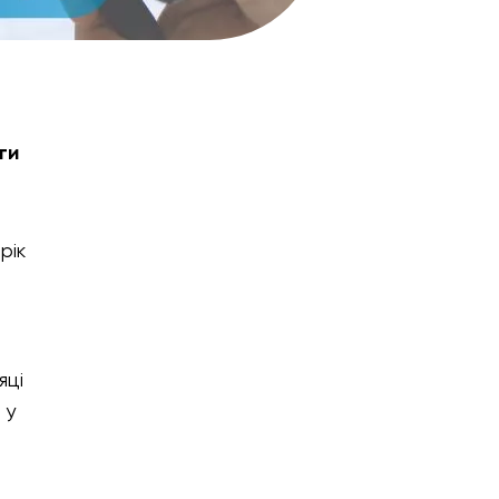
ги
рік
яці
 у