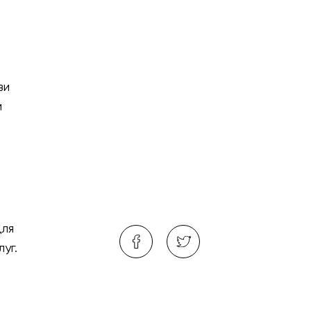
ви
и
для
уг.