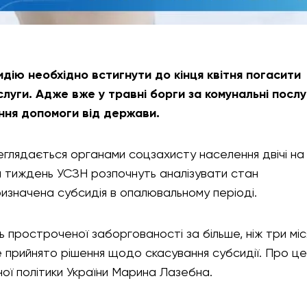
дію необхідно встигнути до кінця квітня погасити
слуги. Адже вже у травні борги за комунальні послу
ння допомоги від держави.
еглядається органами соцзахисту населення двічі на 
за тиждень УСЗН розпочнуть аналізувати стан
ризначена субсидія в опалювальному періоді.
ть простроченої заборгованості за більше, ніж три міс
 прийнято рішення щодо скасування субсидії. Про це
ної політики України Марина Лазебна.