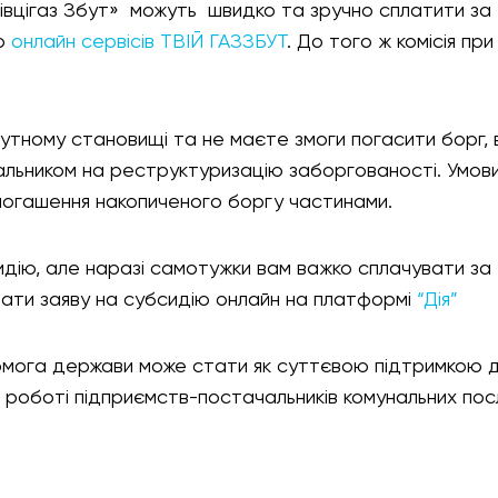
івцігаз Збут» можуть швидко та зручно сплатити за
ою
онлайн сервісів ТВІЙ ГАЗЗБУТ
. До того ж комісія при
утному становищі та не маєте змоги погасити борг, 
альником на реструктуризацію заборгованості. Умов
огашення накопиченого боргу частинами.
идію, але наразі самотужки вам важко сплачувати за
дати заяву на субсидію онлайн на платформі
“Дія”
омога держави може стати як суттєвою підтримкою 
й роботі підприємств-постачальників комунальних посл