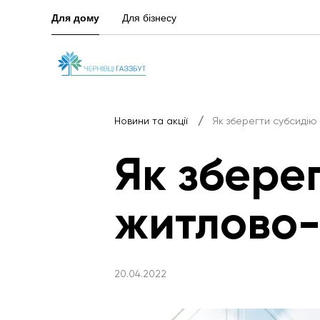
Для дому
Для бізнесу
/
Новини та акції
Як зберегти субсидію
Як збере
житлово-
20.04.2022