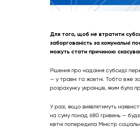
Для того, щоб не втратити субси
заборгованість за комунальні по
можуть стати причиною скасува
Рішення про надання субсидії пер
— у травні та жовтні. Тобто вже 
розрахунку українців, яким була п
У разі, якщо виявлятимуть наявніс
на суму понад 680 гривень — буде
квітні попередила Міністр соціаль