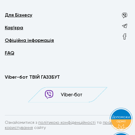
Для Бізнесу
Кар’єра
Офіційна інформація
FAQ
Viber-бот ТВІЙ ГАЗЗБУТ
Допоможи
армії
Ознайомитися з
політикою конфіденційності
та
правилами
користування
сайту