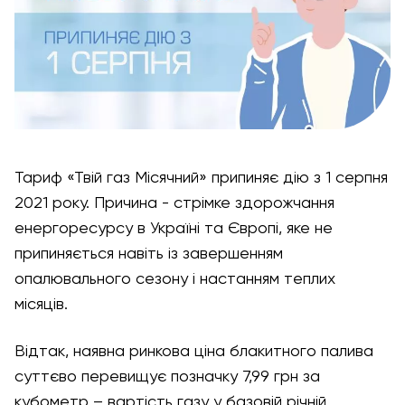
Тариф «Твій газ Місячний» припиняє дію з 1 серпня
2021 року. Причина - стрімке здорожчання
енергоресурсу в Україні та Європі, яке не
припиняється навіть із завершенням
опалювального сезону і настанням теплих
місяців.
Відтак, наявна ринкова ціна блакитного палива
суттєво перевищує позначку 7,99 грн за
кубометр – вартість газу у базовій річній