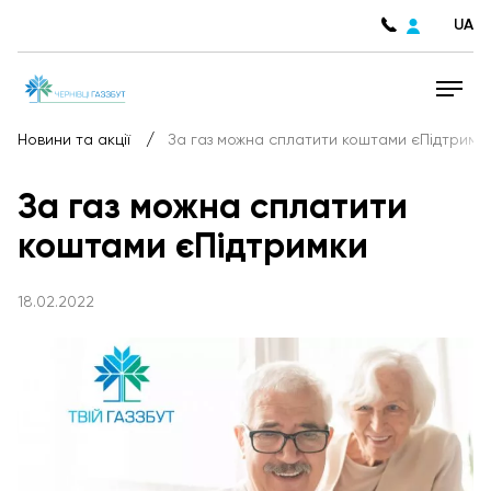
UA
/
Новини та акції
За газ можна сплатити коштами єПідтримк
За газ можна сплатити
коштами єПідтримки
18.02.2022